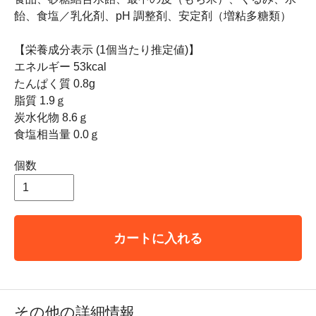
飴、食塩／乳化剤、pH 調整剤、安定剤（増粘多糖類）
【栄養成分表示 (1個当たり推定値)】
エネルギー 53kcal
たんぱく質 0.8g
脂質 1.9ｇ
炭水化物 8.6ｇ
食塩相当量 0.0ｇ
個数
カートに入れる
その他の詳細情報