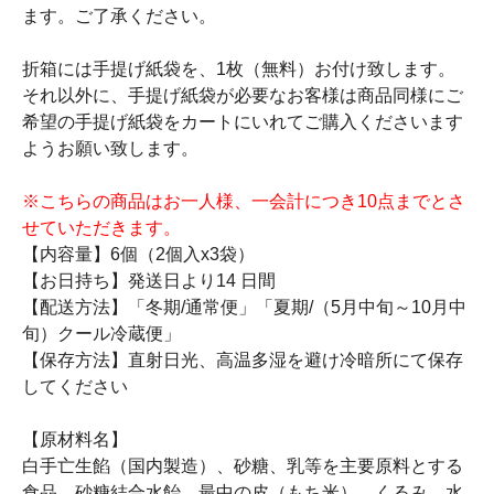
ます。ご了承ください。
折箱には手提げ紙袋を、1枚（無料）お付け致します。
それ以外に、手提げ紙袋が必要なお客様は商品同様にご
希望の手提げ紙袋をカートにいれてご購入くださいます
ようお願い致します。
※こちらの商品はお一人様、一会計につき10点までとさ
せていただきます。
【内容量】6個（2個入x3袋）
【お日持ち】発送日より14 日間
【配送方法】「冬期/通常便」「夏期/（5月中旬～10月中
旬）クール冷蔵便」
【保存方法】直射日光、高温多湿を避け冷暗所にて保存
してください
【原材料名】
白手亡生餡（国内製造）、砂糖、乳等を主要原料とする
食品、砂糖結合水飴、最中の皮（もち米）、くるみ、水