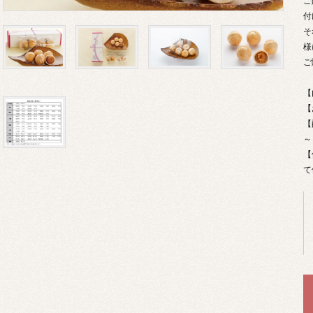
ご
付
そ
様
ご
【
【
【
～
【
て