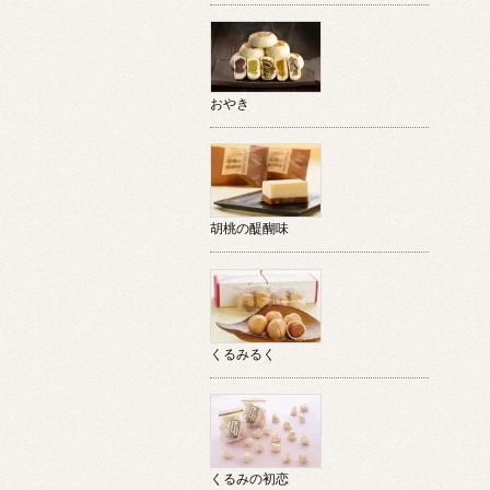
おやき
胡桃の醍醐味
くるみるく
くるみの初恋