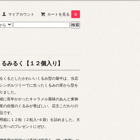
マイアカウント
カートを見る
0
くるみるく【１２個入り】
るくるとしたかわいいくるみ型の最中は、当店
シンボルツリーでに生ったくるみの実から型を
りました。
成に長年かかったキャラメル風味のあんと東御
産の自慢のくるみが香ばしい、店主こだわりの
品です。
用箱に１２粒（２粒入×６袋）を詰めました。大
な方へのプレゼントにぜひ。