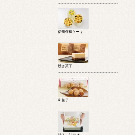
信州檸檬ケーキ
焼き菓子
和菓子
折入・詰合せ