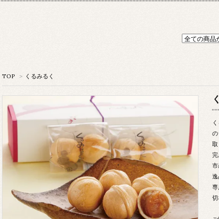
TOP
>
くるみるく
く
の
取
完
市
逸
専
切