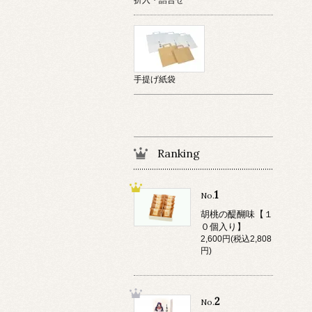
手提げ紙袋
Ranking
1
No.
胡桃の醍醐味【１
０個入り】
2,600円(税込2,808
円)
2
No.