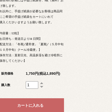
贈答用の折箱には手提げ紙袋を、1枚（無料）お
け致します。
れ以外に、手提げ紙袋が必要なお客様は商品同
にご希望の手提げ紙袋をカートにいれて
購入くださいますようお願い致します。
内容量：12粒】
お日持ち：発送日より14 日間】
配送方法：「冬期/通常便」「夏期/（５月中旬
１０月中旬）クール冷蔵便」】
保存方法：直射日光、高温多湿を避け冷暗所に
保存してください】
1,750円(税込1,890円)
販売価格
購入数