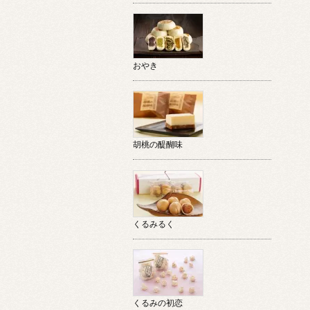
おやき
胡桃の醍醐味
くるみるく
くるみの初恋