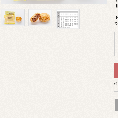
（
【
～
【
て
特