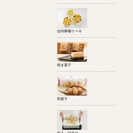
信州檸檬ケーキ
焼き菓子
和菓子
折入・詰合せ