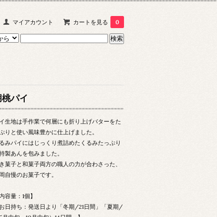
マイアカウント
カートを見る
0
胡桃パイ
イ生地は手作業で何層にも折り上げバターをた
ぷりと使い風味豊かに仕上げました。
るみパイにはじっくり煮詰めたくるみたっぷり
特製あんを包みました。
き菓子と和菓子両方の職人の力が合わさった、
岡自慢のお菓子です。
内容量：1個】
お日持ち：発送日より「冬期/21日間」「夏期/