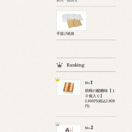
手提げ紙袋
Ranking
1
No.
胡桃の醍醐味【１
０個入り】
2,600円(税込2,808
円)
2
No.