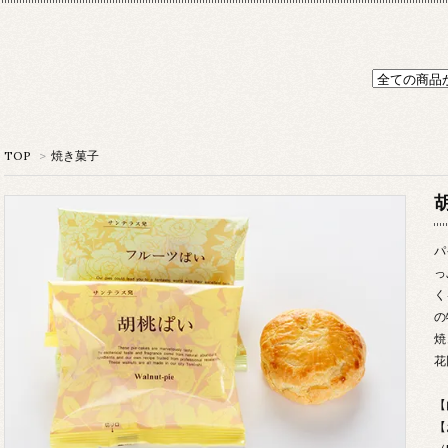
TOP
>
焼き菓子
パ
っ
く
の
焼
花
【
【