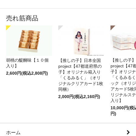
売れ筋商品
胡桃の醍醐味【１０個
【推しの子】
【推しの子】日本全国
入り】
project【
project【47都道府県の
子】オリジナ
子】オリジナル箱入り
2,600円(税込2,808円)
「くるみるく
「くるみるく」（オリ
ック（オリジ
ジナルクリアカード1枚
アカード5枚
同梱）
リジナルステ
2,000円(税込2,160円)
入り】
10,000円(税
円)
ホーム