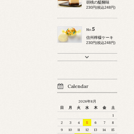
胡桃の醍醐味
230円(税込248円)
5
No.
信州檸檬ケーキ
230円(税込248円)
Calendar
2026年8月
日
月
火
水
木
金
土
1
2
3
4
5
6
7
8
9
10
11
12
13
14
15