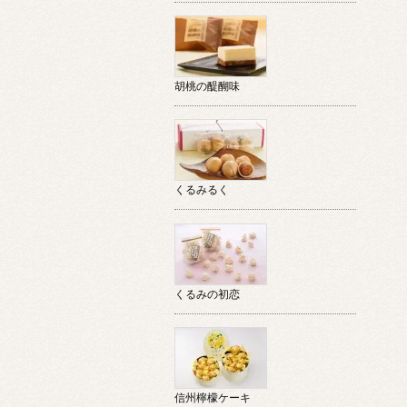
胡桃の醍醐味
くるみるく
くるみの初恋
信州檸檬ケーキ