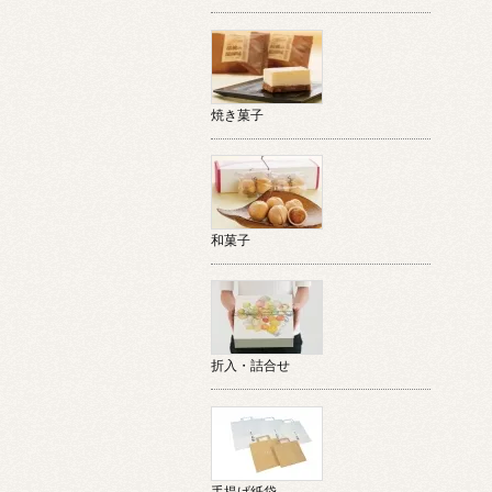
焼き菓子
和菓子
折入・詰合せ
手提げ紙袋