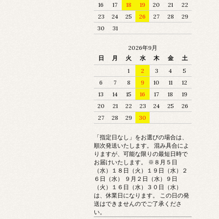
16
17
18
19
20
21
22
23
24
25
26
27
28
29
30
31
2026年9月
日
月
火
水
木
金
土
1
2
3
4
5
6
7
8
9
10
11
12
13
14
15
16
17
18
19
20
21
22
23
24
25
26
27
28
29
30
「指定日なし」をお選びの場合は、
順次発送いたします。 混み具合によ
りますが、可能な限りの最短日時で
お届けいたします。 ※８月５日
（水）１８日（火）１９日（水）２
６日（水） ９月２日（水）９日
（火）１６日（水）３０日（水）
は、休業日になります。 この日の発
送はできませんのでご了承くださ
い。