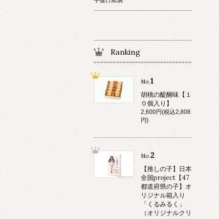
Ranking
1
No.
胡桃の醍醐味【１
０個入り】
2,600円(税込2,808
円)
2
No.
【推しの子】日本
全国project【47
都道府県の子】オ
リジナル箱入り
「くるみるく」
（オリジナルクリ