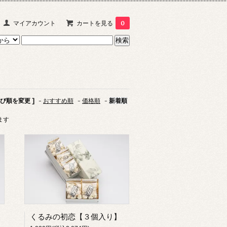
マイアカウント
カートを見る
0
並び順を変更 ]
-
おすすめ順
-
価格順
-
新着順
います
くるみの初恋【３個入り】