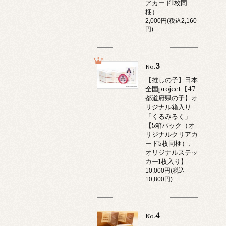
アカード1枚同
梱）
2,000円(税込2,160
円)
3
No.
【推しの子】日本
全国project【47
都道府県の子】オ
リジナル箱入り
「くるみるく」
【5箱パック（オ
リジナルクリアカ
ード5枚同梱）、
オリジナルステッ
カー1枚入り】
10,000円(税込
10,800円)
4
No.