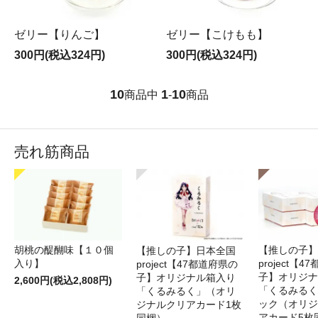
ゼリー【りんご】
ゼリー【こけもも】
300円(税込324円)
300円(税込324円)
10
1
10
商品中
-
商品
売れ筋商品
胡桃の醍醐味【１０個
【推しの子】
【推しの子】日本全国
入り】
project【
project【47都道府県の
子】オリジナ
子】オリジナル箱入り
2,600円(税込2,808円)
「くるみるく
「くるみるく」（オリ
ック（オリジ
ジナルクリアカード1枚
アカード5枚